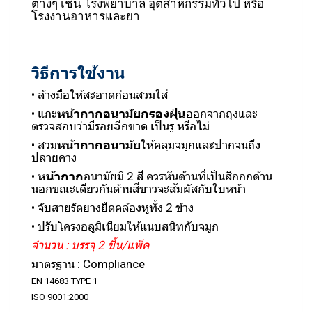
ต่างๆ เช่น โรงพยาบาล อุตสาหกรรมทั่วไป หรือ
โรงงานอาหารและยา
วิธีการใช้งาน
• ล้างมือให้สะอาดก่อนสวมใส่
• แกะ
หน้ากากอนามัย
กรองฝุ่
น
ออกจากถุงและ
ตรวจสอบว่ามีรอยฉีกขาด เป็นรู หรือไม่
• สวม
หน้ากากอนามัย
ให้คลุมจมูกและปากจนถึง
ปลายคาง
•
หน้ากาก
อนามัยมี 2 สี ควรหันด้านที่เป็นสีออกด้าน
นอกขณะเดียวกันด้านสีขาวจะสัมผัสกับใบหน้า
• จับสายรัดยางยืดคล้องหูทั้ง 2 ข้าง
• ปรับโครงอลูมิเนียมให้แนบสนิทกับจมูก
จำนวน : บรรจุ 2 ชิ้น/แพ็ค
มาตรฐาน :
Compliance
EN 14683 TYPE 1
ISO 9001:2000