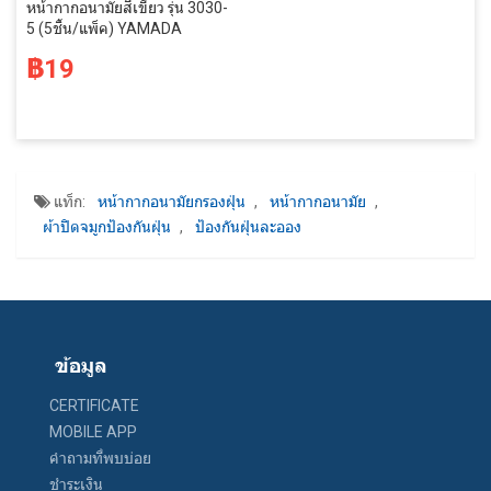
หน้ากากอนามัยสีเขียว รุ่น 3030-
5 (5ชิ้น/แพ็ค) YAMADA
฿19
แท็ก:
หน้ากากอนามัยกรองฝุ่น
,
หน้ากากอนามัย
,
ผ้าปิดจมูกป้องกันฝุ่น
,
ป้องกันฝุ่นละออง
ข้อมูล
CERTIFICATE
MOBILE APP
คำถามที่พบบ่อย
ชำระเงิน