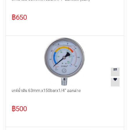
฿650
เกจ์น้ำมัน 63mm.x150barx1/4" ออกล่าง
฿500