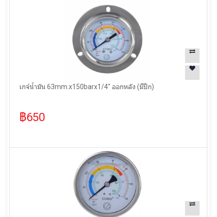
เกจ์น้ำมัน 63mm.x150barx1/4" ออกหลัง (มีปีก)
฿650