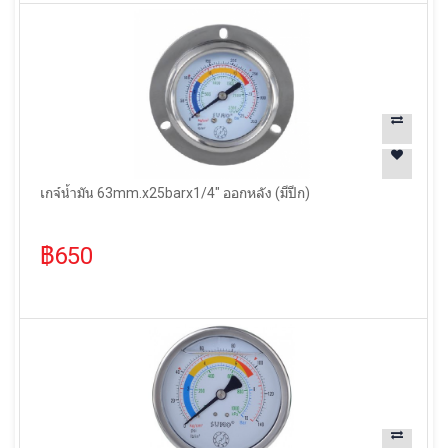
เกจ์น้ำมัน 63mm.x25barx1/4" ออกหลัง (มีปีก)
฿650