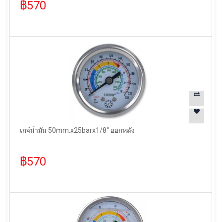
฿570
เกจ์น้ำมัน 50mm.x25barx1/8" ออกหลัง
฿570