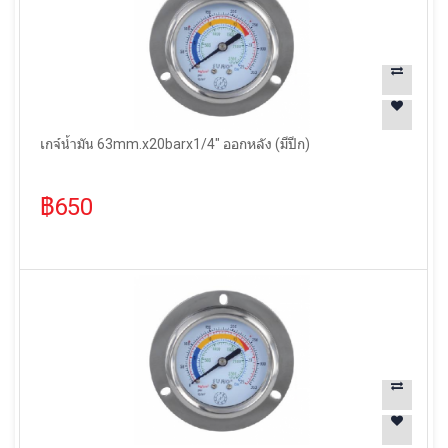
เกจ์น้ำมัน 63mm.x20barx1/4" ออกหลัง (มีปีก)
฿650