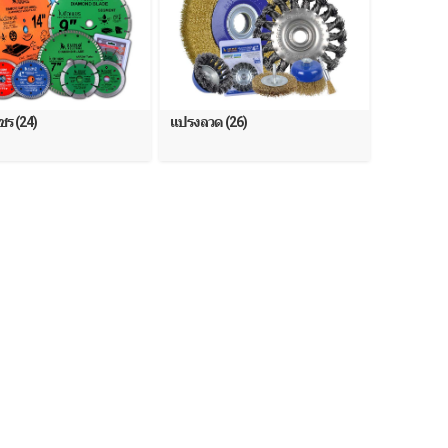
ชร (24)
แปรงลวด (26)