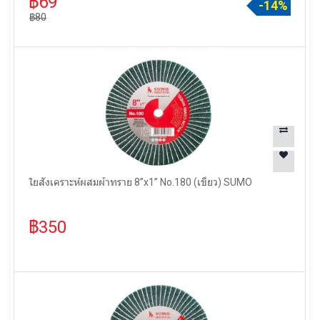
฿69
-14%
฿80
ใยสังเคราะห์ผสมผ้าทราย 8”x1” No.180 (เขียว) SUMO
฿350