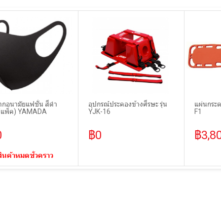
ากอนามัยแฟชั่น สีดำ
อุปกรณ์ประคองข้างศีรษะ รุ่น
แผ่นกระด
น/แพ็ค) YAMADA
YJK-16
F1
0
฿0
฿3,8
สินค้าหมดชั่วคราว