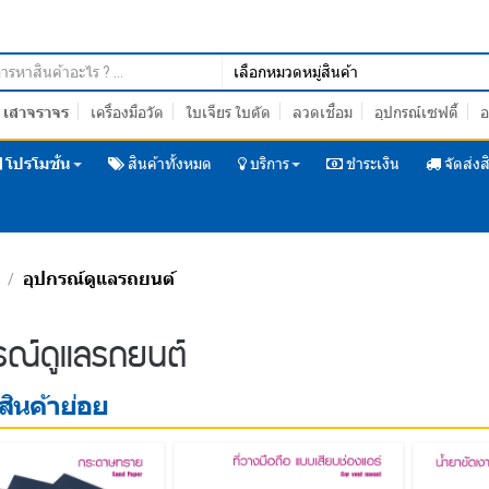
เสาจราจร
เครื่องมือวัด
ใบเจียร ใบตัด
ลวดเชื่อม
อุปกรณ์เซฟตี้
อ
โปรโมชั่น
สินค้าทั้งหมด
บริการ
ชำระเงิน
จัดส่งส
อุปกรณ์ดูแลรถยนต์
/
/
รณ์ดูแลรถยนต์
ินค้าย่อย