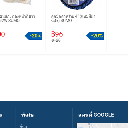
ดขนแกะ สองหน้าสีขาว
ลูกขัดสาหร่าย 4" (แบบมีฝา
่น 92W SUMO
หลัง) SUMO
00
฿96
-20%
-20%
฿120
ัน
พิเศษ
แผนที่ GOOGLE
ยี่ห้อ