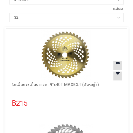
แสดง:
ใบเลื่อยวงเดือน size : 9"x40T MAXICUT(ตัดหญ้า)
฿215