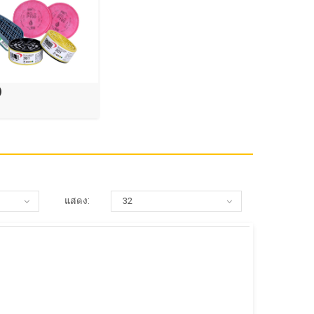
)
แสดง: