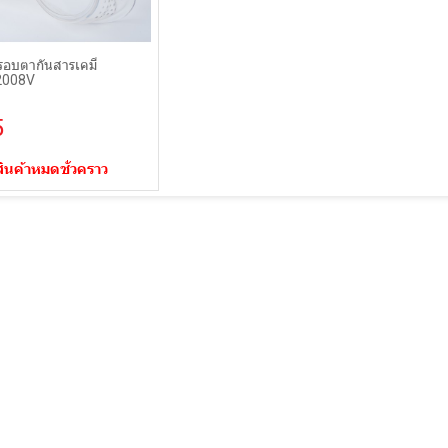
รอบตากันสารเคมี
008V
5
สินค้าหมดชั่วคราว