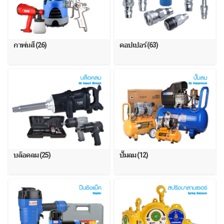
กาพ่นสี (26)
คอปเปอร์ (63)
บล็อคลม (25)
ปั๊มลม (12)