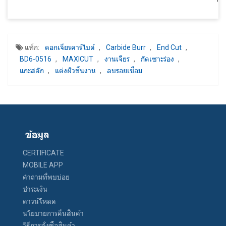
แท็ก:
ดอกเจียรคาร์ไบด์
,
Carbide Burr
,
End Cut
,
BD6-0516
,
MAXICUT
,
งานเจียร
,
กัดเซาะร่อง
,
แกะสลัก
,
แต่งผิวชิ้นงาน
,
ลบรอยเชื่อม
ข้อมูล
CERTIFICATE
MOBILE APP
คำถามที่พบบ่อย
ชำระเงิน
ดาวน์โหลด
นโยบายการคืนสินค้า
วิธีการสั่งซื้อสินค้า