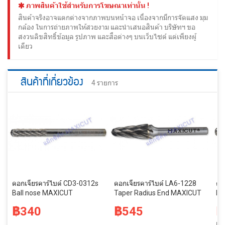
ภาพสินค้าใช้สำหรับการโฆษณาเท่านั้น !
สินค้าจริงอาจแตกต่างจากภาพบนหน้าจอ เนื่องจากมีการจัดแสง มุม
กล้อง ในการถ่ายภาพให้สวยงาม และนำเสนอสินค้า บริษัทฯ ขอ
สงวนลิขสิทธิ์ข้อมูล รูปภาพ และสื่อต่างๆ บนเว็บไซต์ แต่เพียงผู้
เดียว
สินค้าที่เกี่ยวข้อง
4 รายการ
ดอกเจียรคาร์ไบด์ CD3-0312s
ดอกเจียรคาร์ไบด์ LA6-1228
ดอ
Ball nose MAXICUT
Taper Radius End MAXICUT
Ba
฿340
฿545
฿
฿7