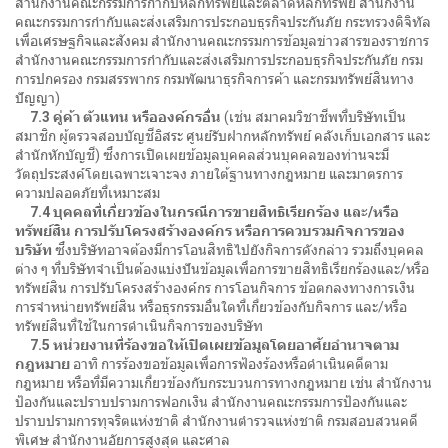
สำนักงานคณะกรรมการกำกับหลักทรัพย์และตลาดหลักทรัพย์ สำนักงาน
คณะกรรมการกำกับและส่งเสริมการประกอบธุรกิจประกันภัย กระทรวงดิจิทัล
เพื่อเศรษฐกิจและสังคม สำนักงานคณะกรรมการข้อมูลข่าวสารของราชการ
สำนักงานคณะกรรมการกำกับและส่งเสริมการประกอบธุรกิจประกันภัย กรม
การปกครอง กรมสรรพากร กรมพัฒนาธุรกิจการค้า และกรมทรัพย์สินทาง
ปัญญา)
7.3 คู่ค้า ตัวแทน หรือองค์กรอื่น
(เช่น สมาคมวิชาชีพที่บริษัทเป็น
สมาชิก ผู้ตรวจสอบบัญชีอิสระ ศูนย์รับฝากหลักทรัพย์ คลังเก็บเอกสาร และ
สำนักหักบัญชี) ซึ่งการเปิดเผยข้อมูลบุคคลส่วนบุคคลของท่านจะมี
วัตถุประสงค์โดยเฉพาะเจาะจง ภายใต้ฐานทางกฎหมาย และมาตรการ
ความปลอดภัยที่เหมาะสม
7.4 บุคคลที่เกี่ยวข้องในกรณีการขายสิทธิเรียกร้อง และ/หรือ
ทรัพย์สิน การปรับโครงสร้างองค์กร หรือการควบรวมกิจการของ
บริษัท
ซึ่งบริษัทอาจต้องมีการโอนสิทธิไปยังกิจการดังกล่าว รวมถึงบุคคล
ต่าง ๆ ที่บริษัทจำเป็นต้องแบ่งปันข้อมูลเพื่อการขายสิทธิเรียกร้องและ/หรือ
ทรัพย์สิน การปรับโครงสร้างองค์กร การโอนกิจการ ข้อตกลงทางการเงิน
การจำหน่ายทรัพย์สิน หรือธุรกรรมอื่นใดที่เกี่ยวข้องกับกิจการ และ/หรือ
ทรัพย์สินที่ใช้ในการดำเนินกิจการของบริษัท
7.5 หน่วยงานที่ร้องขอให้เปิดเผยข้อมูลโดยอาศัยอำนาจตาม
กฎหมาย
อาทิ การร้องขอข้อมูลเพื่อการฟ้องร้องหรือดำเนินคดีตาม
กฎหมาย หรือที่มีความเกี่ยวข้องกับกระบวนการทางกฎหมาย เช่น สำนักงาน
ป้องกันและปราบปรามการฟอกเงิน สำนักงานคณะกรรมการป้องกันและ
ปราบปรามการทุจริตแห่งชาติ สำนักงานตำรวจแห่งชาติ กรมสอบสวนคดี
พิเศษ สำนักงานอัยการสูงสุด และศาล