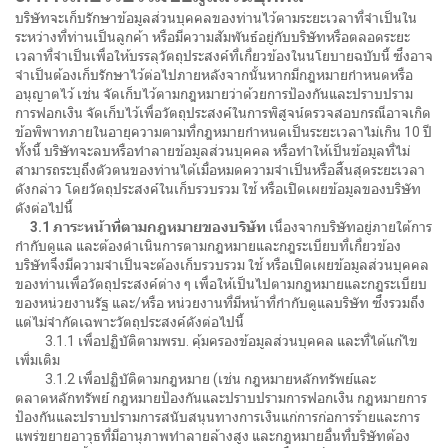
บริษัทจะเก็บรักษาข้อมูลส่วนบุคคลของท่านไว้ตามระยะเวลาที่จำเป็นใน
ระหว่างที่ท่านเป็นลูกค้า หรือมีความสัมพันธ์อยู่กับบริษัทหรือตลอดระยะ
เวลาที่จำเป็นเพื่อให้บรรลุวัตถุประสงค์ที่เกี่ยวข้องในนโยบายฉบับนี้ ซึ่งอาจ
จำเป็นต้องเก็บรักษาไว้ต่อไปภายหลังจากนั้นหากมีกฎหมายกำหนดหรือ
อนุญาตไว้ เช่น จัดเก็บไว้ตามกฎหมายว่าด้วยการป้องกันและปราบปราม
การฟอกเงิน จัดเก็บไว้เพื่อวัตถุประสงค์ในการพิสูจน์ตรวจสอบกรณีอาจเกิด
ข้อพิพาทภายในอายุความตามที่กฎหมายกำหนดเป็นระยะเวลาไม่เกิน 10 ปี
ทั้งนี้ บริษัทจะลบหรือทำลายข้อมูลส่วนบุคคล หรือทำให้เป็นข้อมูลที่ไม่
สามารถระบุถึงตัวตนของท่านได้เมื่อหมดความจำเป็นหรือสิ้นสุดระยะเวลา
ดังกล่าว โดยวัตถุประสงค์ในเก็บรวบรวม ใช้ หรือเปิดเผยข้อมูลของบริษัท
ดังต่อไปนี้
3.1 ภาระหน้าที่ตามกฎหมายของบริษัท
เนื่องจากบริษัทอยู่ภายใต้การ
กำกับดูแล และต้องดำเนินการตามกฎหมายและกฎระเบียบที่เกี่ยวข้อง
บริษัทจึงมีความจำเป็นจะต้องเก็บรวบรวม ใช้ หรือเปิดเผยข้อมูลส่วนบุคคล
ของท่านเพื่อวัตถุประสงค์ต่าง ๆ เพื่อให้เป็นไปตามกฎหมายและกฎระเบียบ
ของหน่วยงานรัฐ และ/หรือ หน่วยงานที่มีหน้าที่กำกับดูแลบริษัท ซึ่งรวมถึง
แต่ไม่จำกัดเฉพาะวัตถุประสงค์ดังต่อไปนี้
3.1.1 เพื่อปฏิบัติตามพรบ. คุ้มครองข้อมูลส่วนบุคคล และที่ได้แก้ไข
เพิ่มเติม
3.1.2 เพื่อปฏิบัติตามกฎหมาย (เช่น กฎหมายหลักทรัพย์และ
ตลาดหลักทรัพย์ กฎหมายป้องกันและปราบปรามการฟอกเงิน กฎหมายการ
ป้องกันและปราบปรามการสนับสนุนทางการเงินแก่การก่อการร้ายและการ
แพร่ขยายอาวุธที่มีอานุภาพทำลายล้างสูง และกฎหมายอื่นที่บริษัทต้อง