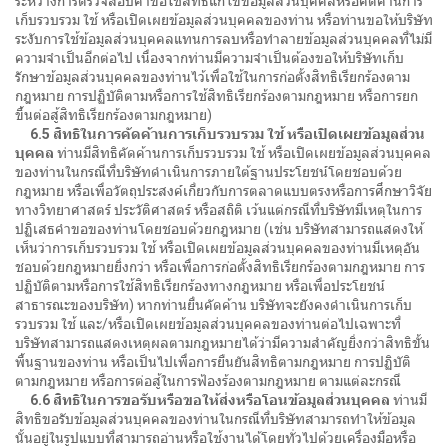
ระหว่างการตรวจสอบคำขอใช้สิทธิแก้ไขข้อมูลส่วนบุคคลหรือคัดค้านการ
เก็บรวบรวม ใช้ หรือเปิดเผยข้อมูลส่วนบุคคลของท่าน หรือท่านขอให้บริษัท
ระงับการใช้ข้อมูลส่วนบุคคลแทนการลบหรือทำลายข้อมูลส่วนบุคคลที่ไม่มี
ความจำเป็นอีกต่อไป เนื่องจากท่านมีความจำเป็นต้องขอให้บริษัทเก็บ
รักษาข้อมูลส่วนบุคคลของท่านไว้เพื่อใช้ในการก่อตั้งสิทธิเรียกร้องตาม
กฎหมาย การปฏิบัติตามหรือการใช้สิทธิเรียกร้องตามกฎหมาย หรือการยก
ขึ้นต่อสู้สิทธิเรียกร้องตามกฎหมาย)
6.5 สิทธิในการคัดค้านการเก็บรวบรวม ใช้ หรือเปิดเผยข้อมูลส่วน
บุคคล
ท่านมีสิทธิคัดค้านการเก็บรวบรวม ใช้ หรือเปิดเผยข้อมูลส่วนบุคคล
ของท่านในกรณีที่บริษัทดำเนินการภายใต้ฐานประโยชน์โดยชอบด้วย
กฎหมาย หรือเพื่อวัตถุประสงค์เกี่ยวกับการตลาดแบบตรงหรือการศึกษาวิจัย
ทางวิทยาศาสตร์ ประวัติศาสตร์ หรือสถิติ เว้นแต่กรณีที่บริษัทมีเหตุในการ
ปฏิเสธคำขอของท่านโดยชอบด้วยกฎหมาย (เช่น บริษัทสามารถแสดงให้
เห็นว่าการเก็บรวบรวม ใช้ หรือเปิดเผยข้อมูลส่วนบุคคลของท่านมีเหตุอัน
ชอบด้วยกฎหมายยิ่งกว่า หรือเพื่อการก่อตั้งสิทธิเรียกร้องตามกฎหมาย การ
ปฏิบัติตามหรือการใช้สิทธิเรียกร้องทางกฎหมาย หรือเพื่อประโยชน์
สาธารณะของบริษัท) หากท่านยื่นคัดค้าน บริษัทจะยังคงดำเนินการเก็บ
รวบรวม ใช้ และ/หรือเปิดเผยข้อมูลส่วนบุคคลของท่านต่อไปเฉพาะที่
บริษัทสามารถแสดงเหตุผลตามกฎหมายได้ว่ามีความสำคัญยิ่งกว่าสิทธิขั้น
พื้นฐานของท่าน หรือเป็นไปเพื่อการยืนยันสิทธิตามกฎหมาย การปฏิบัติ
ตามกฎหมาย หรือการต่อสู้ในการฟ้องร้องตามกฎหมาย ตามแต่ละกรณี
6.6 สิทธิในการขอรับหรือขอให้ส่งหรือโอนข้อมูลส่วนบุคคล
ท่านมี
สิทธิขอรับข้อมูลส่วนบุคคลของท่านในกรณีที่บริษัทสามารถทำให้ข้อมูล
นั้นอยู่ในรูปแบบที่สามารถอ่านหรือใช้งานได้โดยทั่วไปด้วยเครื่องมือหรือ