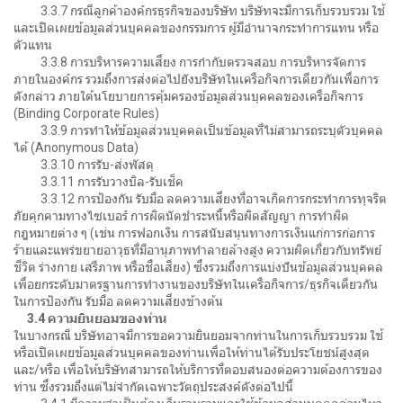
3.3.7 กรณีลูกค้าองค์กรธุรกิจของบริษัท บริษัทจะมีการเก็บรวบรวม ใช้
และเปิดเผยข้อมูลส่วนบุคคลของกรรมการ ผู้มีอำนาจกระทำการแทน หรือ
ตัวแทน
3.3.8 การบริหารความเสี่ยง การกำกับตรวจสอบ การบริหารจัดการ
ภายในองค์กร รวมถึงการส่งต่อไปยังบริษัทในเครือกิจการเดียวกันเพื่อการ
ดังกล่าว ภายใต้นโยบายการคุ้มครองข้อมูลส่วนบุคคลของเครือกิจการ
(Binding Corporate Rules)
3.3.9 การทำให้ข้อมูลส่วนบุคคลเป็นข้อมูลที่ไม่สามารถระบุตัวบุคคล
ได้ (Anonymous Data)
3.3.10 การรับ-ส่งพัสดุ
3.3.11 การรับวางบิล-รับเช็ค
3.3.12 การป้องกัน รับมือ ลดความเสี่ยงที่อาจเกิดการกระทำการทุจริต
ภัยคุกคามทางไซเบอร์ การผิดนัดชำระหนี้หรือผิดสัญญา การทำผิด
กฎหมายต่าง ๆ (เช่น การฟอกเงิน การสนับสนุนทางการเงินแก่การก่อการ
ร้ายและแพร่ขยายอาวุธที่มีอานุภาพทำลายล้างสูง ความผิดเกี่ยวกับทรัพย์
ชีวิต ร่างกาย เสรีภาพ หรือชื่อเสียง) ซึ่งรวมถึงการแบ่งปันข้อมูลส่วนบุคคล
เพื่อยกระดับมาตรฐานการทำงานของบริษัทในเครือกิจการ/ธุรกิจเดียวกัน
ในการป้องกัน รับมือ ลดความเสี่ยงข้างต้น
3.4 ความยินยอมของท่าน
ในบางกรณี บริษัทอาจมีการขอความยินยอมจากท่านในการเก็บรวบรวม ใช้
หรือเปิดเผยข้อมูลส่วนบุคคลของท่านเพื่อให้ท่านได้รับประโยชน์สูงสุด
และ/หรือ เพื่อให้บริษัทสามารถให้บริการที่ตอบสนองต่อความต้องการของ
ท่าน ซึ่งรวมถึงแต่ไม่จำกัดเฉพาะวัตถุประสงค์ดังต่อไปนี้