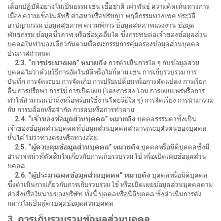
เลือกปฏิบัติอย่างไม่เป็นธรรม เช่น เชื้อชาติ เผ่าพันธุ์ ความคิดเห็นทางการ
เมือง ความเชื่อในลัทธิ ศาสนาหรือปรัชญา พฤติกรรมทางเพศ ประวัติ
อาชญากรรม ข้อมูลสุขภาพ ความพิการ ข้อมูลสหภาพแรงงาน ข้อมูล
พันธุกรรม ข้อมูลชีวภาพ หรือข้อมูลอื่นใด ซึ่งกระทบต่อเจ้าของข้อมูลส่วน
บุคคลในทำนองเดียวกันตามที่คณะกรรมการคุ้มครองข้อมูลส่วนบุคคล
ประกาศกำหนด
2.3. “การประมวลผล” หมายถึง
การดำเนินการใด ๆ กับข้อมูลส่วน
บุคคลไม่ว่าด้วยวิธีการอัตโนมัติหรือไม่ก็ตาม เช่น การเก็บรวบรวม การ
บันทึก การจัดระบบ การจัดเก็บ การปรับเปลี่ยนหรือการดัดแปลง การเรียก
คืน การปรึกษา การใช้ การเปิดเผย (โดยการส่ง โอน การเผยแพร่หรือการ
ทำให้สามารถเข้าถึงหรือพร้อมใช้งานโดยวิธีใด ๆ) การจัดเรียง การนำมารวม
กัน การบล็อกหรือจำกัด การลบหรือการทำลาย
2.4. “เจ้าของข้อมูลส่วนบุคคล” หมายถึง
บุคคลธรรมดาซึ่งเป็น
เจ้าของข้อมูลส่วนบุคคลที่ข้อมูลส่วนบุคคลสามารถระบุตัวตนของบุคคล
นั้นได้ ไม่ว่าทางตรงหรือทางอ้อม
2.5. “ผู้ควบคุมข้อมูลส่วนบุคคล” หมายถึง
บุคคลหรือนิติบุคคลซึ่งมี
อำนาจหน้าที่ตัดสินใจเกี่ยวกับการเก็บรวบรวม ใช้ หรือเปิดเผยข้อมูลส่วน
บุคคล
2.6. “ผู้ประมวลผลข้อมูลส่วนบุคคล” หมายถึง
บุคคลหรือนิติบุคคล
ซึ่งดำเนินการเกี่ยวกับการเก็บรวบรวม ใช้ หรือเปิดเผยข้อมูลส่วนบุคคลตาม
คำสั่งหรือในนามของบริษัท ทั้งนี้ บุคคลหรือนิติบุคคล ซึ่งดำเนินการดัง
กล่าวไม่เป็นผู้ควบคุมข้อมูลส่วนบุคคล
3. การเก็บรวบรวมข้อมูลส่วนบุคคล