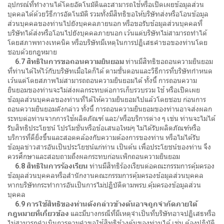
อุปกรณ์ที่ทำงานได้โดยอัตโนมัติและสามารถใช้หรือเปิดเผยข้อมูลส่วน
บุคคลได้ด้วยวิธีการอัตโนมัติ รวมทั้งมีสิทธิขอให้บริษัทส่งหรือโอนข้อมูล
ส่วนบุคคลของท่านไปยังบุคคลภายนอก หรือขอรับข้อมูลส่วนบุคคลที่
บริษัทได้ส่งหรือโอนไปยังบุคคลภายนอก เว้นแต่บริษัทไม่สามารถทำได้
โดยสภาพทางเทคนิค หรือบริษัทมีเหตุในการปฏิเสธคำขอของท่านโดย
ชอบด้วยกฎหมาย
6.7 สิทธิในการขอถอนความยินยอม
ท่านมีสิทธิขอถอนความยินยอม
ที่ท่านได้ให้ไว้กับบริษัทเมื่อใดก็ได้ ตามขั้นตอนและวิธีการที่บริษัทกำหนด
เว้นแต่โดยสภาพไม่สามารถถอนความยินยอมได้ ทั้งนี้ การถอนความ
ยินยอมของท่านจะไม่ส่งผลกระทบต่อการเก็บรวบรวม ใช้ หรือเปิดเผย
ข้อมูลส่วนบุคคลของท่านที่ได้ให้ความยินยอมไปแล้วโดยชอบ ก่อนการ
ถอนความยินยอมดังกล่าว ทั้งนี้ การถอนความยินยอมของท่านอาจส่งผลก
ระทบต่อท่านจากการใช้ผลิตภัณฑ์ และ/หรือบริการต่าง ๆ เช่น ท่านจะไม่ได้
รับสิทธิประโยชน์ โปรโมชั่นหรือข้อเสนอใหม่ๆ ไม่ได้รับผลิตภัณฑ์หรือ
บริการที่ดียิ่งขึ้นและสอดคล้องกับความต้องการของท่าน หรือไม่ได้รับ
ข้อมูลข่าวสารอันเป็นประโยชน์แก่ท่าน เป็นต้น เพื่อประโยชน์ของท่าน จึง
ควรศึกษาและสอบถามถึงผลกระทบก่อนเพิกถอนความยินยอม
6.8 สิทธิในการร้องเรียน
ท่านมีสิทธิร้องเรียนต่อคณะกรรมการคุ้มครอง
ข้อมูลส่วนบุคคลหรือสำนักงานคณะกรรมการคุ้มครองข้อมูลส่วนบุคคล
หากบริษัทกระทำการอันเป็นการไม่ปฏิบัติตามพรบ.คุ้มครองข้อมูลส่วน
บุคคล
6.9 การใช้สิทธิของท่านดังกล่าวข้างต้นอาจถูกจำกัดภายใต้
กฎหมายที่เกี่ยวข้อง
และมีบางกรณีที่มีเหตุจำเป็นที่บริษัทอาจปฏิเสธหรือ
ไม่สามารถดำเนินการตามคำขอใช้สิทธิข้างต้นของท่านได้ เช่น ต้องปฏิบัติ