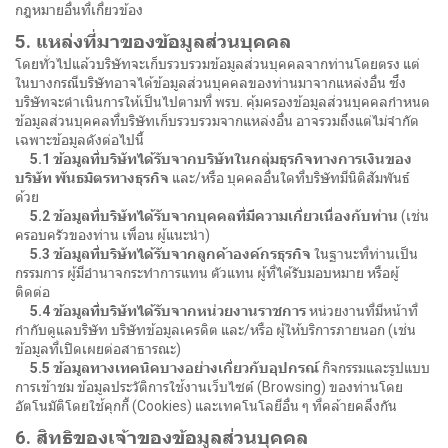
กฎหมายอื่นที่เกี่ยวข้อง
5. แหล่งที่มาของข้อมูลส่วนบุคคล
โดยทั่วไปแล้วบริษัทจะเก็บรวบรวมข้อมูลส่วนบุคคลจากท่านโดยตรง แต่
ในบางกรณีบริษัทอาจได้ข้อมูลส่วนบุคคลของท่านมาจากแหล่งอื่น ซึ่ง
บริษัทจะดำเนินการให้เป็นไปตามที่ พรบ. คุ้มครองข้อมูลส่วนบุคคลกำหนด
ข้อมูลส่วนบุคคลที่บริษัทเก็บรวบรวมจากแหล่งอื่น อาจรวมถึงแต่ไม่จำกัด
เฉพาะข้อมูลดังต่อไปนี้
5.1 ข้อมูลที่บริษัทได้รับจากบริษัทในกลุ่มธุรกิจทางการเงินของ
บริษัท พันธมิตรทางธุรกิจ
และ/หรือ บุคคลอื่นใดที่บริษัทมีนิติสัมพันธ์
ด้วย
5.2 ข้อมูลที่บริษัทได้รับจากบุคคลที่มีความเกี่ยวเนื่องกับท่าน
(เช่น
ครอบครัวของท่าน เพื่อน ผู้แนะนำ)
5.3 ข้อมูลที่บริษัทได้รับจากลูกค้าองค์กรธุรกิจ
ในฐานะที่ท่านเป็น
กรรมการ ผู้มีอำนาจกระทำการแทน ตัวแทน ผู้ที่ได้รับมอบหมาย หรือผู้
ติดต่อ
5.4 ข้อมูลที่บริษัทได้รับจากหน่วยงานราชการ
หน่วยงานที่มีหน้าที่
กำกับดูแลบริษัท บริษัทข้อมูลเครดิต และ/หรือ ผู้ให้บริการภายนอก (เช่น
ข้อมูลที่เปิดเผยต่อสาธารณะ)
5.5 ข้อมูลทางเทคนิคบางอย่างเกี่ยวกับอุปกรณ์
กิจกรรมและรูปแบบ
การเข้าชม ข้อมูลประวัติการใช้งานเว็บไซต์ (Browsing) ของท่านโดย
อัตโนมัติโดยใช้คุกกี้ (Cookies) และเทคโนโลยีอื่น ๆ ที่คล้ายคลึงกัน
6. สิทธิของเจ้าของข้อมูลส่วนบุคคล