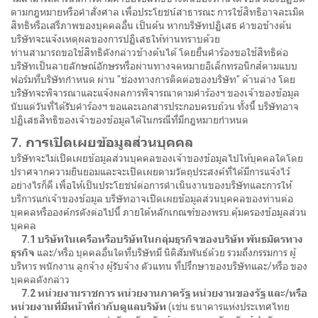
ตามกฎหมายหรือคำสั่งศาล เพื่อประโยชน์สาธารณะ การใช้สิทธิอาจละเมิด
สิทธิหรือเสรีภาพของบุคคลอื่น เป็นต้น หากบริษัทปฏิเสธ คำขอข้างต้น
บริษัทจะแจ้งเหตุผลของการปฏิเสธให้ท่านทราบด้วย
ท่านสามารถขอใช้สิทธิดังกล่าวข้างต้นได้ โดยยื่นคำร้องขอใช้สิทธิต่อ
บริษัทเป็นลายลักษณ์อักษรหรือผ่านทางจดหมายอิเล็กทรอนิกส์ตามแบบ
ฟอร์มที่บริษัทกำหนด ผ่าน "ช่องทางการติดต่อของบริษัท" ด้านล่าง โดย
บริษัทจะพิจารณาและแจ้งผลการพิจารณาตามคำร้องฯ ของเจ้าของข้อมูล
นับแต่วันที่ได้รับคำร้องฯ ขอและเอกสารประกอบครบถ้วน ทั้งนี้ บริษัทอาจ
ปฏิเสธสิทธิของเจ้าของข้อมูลได้ในกรณีที่มีกฎหมายกำหนด
7. การเปิดเผยข้อมูลส่วนบุคคล
บริษัทจะไม่เปิดเผยข้อมูลส่วนบุคคลของเจ้าของข้อมูลไปให้บุคคลใดโดย
ปราศจากความยินยอมและจะเปิดเผยตามวัตถุประสงค์ที่ได้มีการแจ้งไว้
อย่างไรก็ดี เพื่อให้เป็นประโยชน์ต่อการดำเนินงานของบริษัทและการให้
บริการแก่เจ้าของข้อมูล บริษัทอาจเปิดเผยข้อมูลส่วนบุคคลของท่านต่อ
บุคคลหรือองค์กรดังต่อไปนี้ ภายใต้หลักเกณฑ์ของพรบ.คุ้มครองข้อมูลส่วน
บุคคล
7.1 บริษัทในเครือหรือบริษัทในกลุ่มธุรกิจของบริษัท พันธมิตรทาง
ธุรกิจ
และ/หรือ บุคคลอื่นใดที่บริษัทมี นิติสัมพันธ์ด้วย รวมถึงกรรมการ ผู้
บริหาร พนักงาน ลูกจ้าง ผู้รับจ้าง ตัวแทน ที่ปรึกษาของบริษัทและ/หรือ ของ
บุคคลดังกล่าว
7.2 หน่วยงานราชการ หน่วยงานภาครัฐ หน่วยงานของรัฐ และ/หรือ
หน่วยงานที่มีหน้าที่กำกับดูแลบริษัท
(เช่น ธนาคารแห่งประเทศไทย