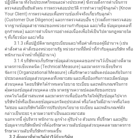
ปฏิบัติตาม ทั้งในประเทศไทยและต่างประเทศ) ซึ่งรวมถึงการดำเนินการ
ตรวจสอบยืนยันตัวตน การตรวจสอบประวัติ การทำความรู้จักลูกค้า (Know
Your Client) การตรวจสอบเพื่อทราบข้อเท็จจริงเกี่ยวกับลูกค้า
(Customer Due Diligence) และการตรวจสอบอื่น ๆ (รวมถึงการตรวจสอบ
จากฐานข้อมูลสาธารณะของหน่วยงานกำกับดูแล และ/หรือ ข้อมูลบุคคลที่
ถูกกำหนด) และการดำเนินการอย่างต่อเนื่องเพื่อให้เป็นไปตามกฎหมายใด
ๆ ที่เกี่ยวข้อง และ/หรือ
3.1.3 เพื่อปฏิบัติตามกฎระเบียบและ/หรือคำสั่งของผู้มีอำนาจ (เช่น
คำสั่งศาล คำสั่งของหน่วยงานรัฐ หน่วยงานที่มีหน้าที่กำกับดูแลบริษัท หรือ
พนักงานเจ้าหน้าที่ผู้มีอำนาจ)
3.1.4 บริษัทจะเก็บรักษาข้อมูลส่วนบุคคลของท่านไว้เป็นอย่างดีตาม
มาตรการเชิงเทคนิค (Technical Measure) และมาตรการเชิงบริหาร
จัดการ (Organizational Measure) เพื่อรักษาความมั่นคงปลอดภัยในการ
ประมวลผลข้อมูลส่วนบุคคลที่เหมาะสม และเพื่อป้องกันการละเมิดข้อมูล
ส่วนบุคคล โดยบริษัทได้กำหนดนโยบาย ระเบียบ และหลักเกณฑ์ในการ
คุ้มครองข้อมูลส่วนบุคคล เช่น มาตรฐานความปลอดภัยของระบบ
เทคโนโลยีสารสนเทศ และมาตรการเพื่อป้องกันไม่ให้ผู้รับข้อมูลไปจาก
บริษัทใช้หรือเปิดเผยข้อมูลนอกวัตถุประสงค์ หรือโดยไม่มีอำนาจหรือโดย
ไม่ชอบ และบริษัทได้มีการปรับปรุงนโยบาย ระเบียบ และหลักเกณฑ์ดัง
กล่าวเป็นระยะ ๆ ตามความจำเป็นและเหมาะสม
นอกจากนี้ ผู้บริหาร พนักงาน ลูกจ้าง ผู้รับจ้าง ตัวแทน ที่ปรึกษา และผู้รับ
ข้อมูลจากบริษัทมีหน้าที่ต้องรักษาความลับข้อมูลส่วนบุคคลตามมาตรการ
รักษาความลับที่บริษัทกำหนดขึ้น
3.2 สัญญาที่ท่านได้ทำไว้กับบริษัท