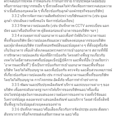
ตรวจสอบการทุจริต การฟอกเงิน การก่อการร้าย การประพฤติโดยมิชอบ
หรือการก่ออาชญากรรมอื่น ๆ ซึ่งรวมถึงแต่ไม่จำกัดเพียงการตรวจสอบความ
น่าเชื่อถือของบุคคลใด ๆ ที่เกี่ยวข้องกับลูกค้าองค์กรธุรกิจของบริษัท)
3.3.2 บริหารจัดการความสัมพันธ์ระหว่างบริษัทและท่าน (เช่น ดูแล
ลูกค้า ประเมินความพึงพอใจ จัดการข้อร้องเรียน)
3.3.3 รักษาความปลอดภัย (เช่น บันทึกภาพ CCTV ลงทะเบียน แลก
บัตร และ/หรือบันทึกภาพ ผู้ติดต่อก่อนเข้าอาคารของบริษัท ฯลฯ )
3.3.4 ควบคุมการเข้าออกอาคาร และเพื่อทำให้มั่นใจว่าอาคารและ
พื้นที่ของบริษัท มีความปลอดภัยและความมั่นคงต่อบุคลากรของบริษัท
และผู้มาติดต่อบริษัท รวมทั้งต่อทรัพย์สินและข้อมูลต่าง ๆ ที่ตั้งอยู่หรือจัด
เก็บในอาคาร เพื่อเฝ้าสังเกตและตรวจตราการเข้าออกอาคาร สถานที่ที่มี
การรักษาความปลอดภัย ห้องที่มีการป้องกัน โครงสร้างพื้นฐานเกี่ยวกับ
เทคโนโลยีสารสนเทศหรือข้อมูลเชิงปฏิบัติการ และพื้นที่อื่น (รวมเรียกว่า
“อาคารและพื้นที่”) ซึ่งเป็นการป้องกันการเข้าออกอาคารและพื้นที่ของ
บริษัท โดยไม่ได้รับอนุญาต และเพื่อป้องกัน ตรวจจับ และสืบสวนเหตุการณ์
ที่เกี่ยวข้องกับความปลอดภัย เช่น การเข้าออกอาคารและพื้นที่ของบริษัท
โดยไม่ได้รับอนุญาต การโจรกรรม อัคคีภัย หรือการทำร้ายร่างกาย
3.3.5 พัฒนาและปรับปรุงผลิตภัณฑ์ บริการ และระบบงานต่าง ๆ ของ
บริษัท เพื่อยกระดับมาตรฐานการให้บริการของบริษัทและ/หรือเพื่อ
ประโยชน์สูงสุดในการตอบสนองความต้องการของท่าน รวมทั้งวิจัยและ
วิเคราะห์ข้อมูล ตลอดจนนำเสนอผลิตภัณฑ์ และบริการ โดยคำนึงถึงสิทธิ
ขั้นพื้นฐานในข้อมูลส่วนบุคคลของท่าน
3.3.6 บันทึกภาพและ/หรือเสียงเกี่ยวกับการจัดประชุม อบรม สัมมนา
สันทนาการ หรือกิจกรรมส่งเสริมการตลาด และ/หรือ