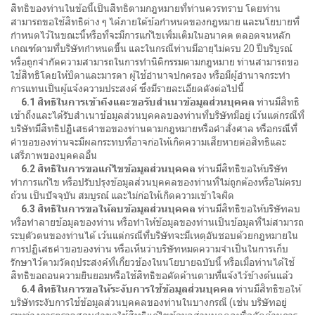
สิทธิของท่านในข้อนี้เป็นสิทธิตามกฎหมายที่ท่านควรทราบ โดยท่าน
สามารถขอใช้สิทธิต่าง ๆ ได้ภายใต้ข้อกำหนดของกฎหมาย และนโยบายที่
กำหนดไว้ในขณะนี้หรือที่จะมีการแก้ไขเพิ่มเติมในอนาคต ตลอดจนหลัก
เกณฑ์ตามที่บริษัทกำหนดขึ้น และในกรณีท่านมีอายุไม่ครบ 20 ปีบริบูรณ์
หรือถูกจำกัดความสามารถในการทำนิติกรรมตามกฎหมาย ท่านสามารถขอ
ใช้สิทธิโดยให้บิดาและมารดา ผู้ใช้อำนาจปกครอง หรือมีผู้อำนาจกระทำ
การแทนเป็นผู้แจ้งความประสงค์ ซึ่งมีรายละเอียดดังต่อไปนี้
6.1 สิทธิในการเข้าถึงและขอรับสำเนาข้อมูลส่วนบุคคล
ท่านมีสิทธิ
เข้าถึงและได้รับสำเนาข้อมูลส่วนบุคคลของท่านที่บริษัทมีอยู่ เว้นแต่กรณีที่
บริษัทมีสิทธิปฏิเสธคำขอของท่านตามกฎหมายหรือคำสั่งศาล หรือกรณีที่
คำขอของท่านจะมีผลกระทบที่อาจก่อให้เกิดความเสียหายต่อสิทธิและ
เสรีภาพของบุคคลอื่น
6.2 สิทธิในการขอแก้ไขข้อมูลส่วนบุคคล
ท่านมีสิทธิขอให้บริษัท
ทำการแก้ไข หรือปรับปรุงข้อมูลส่วนบุคคลของท่านที่ไม่ถูกต้องหรือไม่ครบ
ถ้วน เป็นปัจจุบัน สมบูรณ์ และไม่ก่อให้เกิดความเข้าใจผิด
6.3 สิทธิในการขอให้ลบข้อมูลส่วนบุคคล
ท่านมีสิทธิขอให้บริษัทลบ
หรือทำลายข้อมูลของท่าน หรือทำให้ข้อมูลของท่านเป็นข้อมูลที่ไม่สามารถ
ระบุตัวตนของท่านได้ เว้นแต่กรณีที่บริษัทจะมีเหตุอันชอบด้วยกฎหมายใน
การปฏิเสธคำขอของท่าน หรือเห็นว่าบริษัทหมดความจำเป็นในการเก็บ
รักษาไว้ตามวัตถุประสงค์ที่เกี่ยวข้องในนโยบายฉบับนี้ หรือเมื่อท่านได้ใช้
สิทธิขอถอนความยินยอมหรือใช้สิทธิขอคัดค้านตามที่แจ้งไว้ข้างต้นแล้ว
6.4 สิทธิในการขอให้ระงับการใช้ข้อมูลส่วนบุคคล
ท่านมีสิทธิขอให้
บริษัทระงับการใช้ข้อมูลส่วนบุคคลของท่านในบางกรณี (เช่น บริษัทอยู่