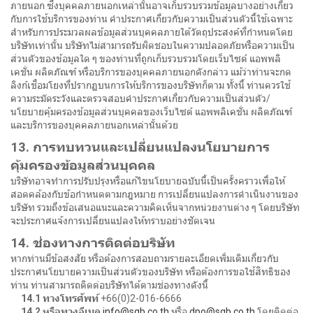
ภายนอก ซึ่งบุคคลภายนอกเหล่านั้นอาจเก็บรวบรวมข้อมูลบางอย่างเกี่ยว
กับการใช้บริการของท่าน คำประกาศเกี่ยวกับความเป็นส่วนตัวนี้ใช้เฉพาะ
สำหรับการประมวลผลข้อมูลส่วนบุคคลภายใต้วัตถุประสงค์ที่กำหนดโดย
บริษัทเท่านั้น บริษัทไม่สามารถรับผิดชอบในความปลอดภัยหรือความเป็น
ส่วนตัวของข้อมูลใด ๆ ของท่านที่ถูกเก็บรวบรวมโดยเว็บไซต์ แอพพลิ
เคชั่น ผลิตภัณฑ์ หรือบริการของบุคคลภายนอกดังกล่าว แม้ว่าท่านจะกด
ลิงก์เชื่อมโยงที่ปรากฏบนการให้บริการของบริษัทก็ตาม ทั้งนี้ ท่านควรใช้
ความระมัดระวังและตรวจสอบคำประกาศเกี่ยวกับความเป็นส่วนตัว/
นโยบายคุ้มครองข้อมูลส่วนบุคคลของเว็บไซต์ แอพพลิเคชั่น ผลิตภัณฑ์
และบริการของบุคคลภายนอกเหล่านั้นด้วย
13. การทบทวนและเปลี่ยนแปลงนโยบายการ
คุ้มครองข้อมูลส่วนบุคคล
บริษัทอาจทำการปรับปรุงหรือแก้ไขนโยบายฉบับนี้เป็นครั้งคราวเพื่อให้
สอดคล้องกับข้อกำหนดตามกฎหมาย การเปลี่ยนแปลงการดำเนินงานของ
บริษัท รวมถึงข้อเสนอแนะและความคิดเห็นจากหน่วยงานต่าง ๆ โดยบริษัท
จะประกาศแจ้งการเปลี่ยนแปลงให้ทราบอย่างชัดเจน
14. ช่องทางการติดต่อบริษัท
หากท่านมีข้อสงสัย หรือต้องการสอบถามรายละเอียดเพิ่มเติมเกี่ยวกับ
ประกาศนโยบายความเป็นส่วนตัวของบริษัท หรือต้องการขอใช้สิทธิของ
ท่าน ท่านสามารถติดต่อบริษัทได้ตามช่องทางดังนี้
14.1 ทางโทรศัพท์
+66(0)2-016-6666
14.2 หรือทางอีเมล
info@sgb.co.th
หรือ
dpo@sgb.co.th
โดยติดต่อ