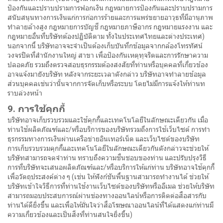
ป้องกันและปราบปรามการฟอกเงิน กฎหมายการป้องกันและปราบปรามการ
สนับสนุนทางการเงินแก่การก่อการร้ายและการแพร่ขยายอาวุธที่มีอานุภาพ
ทำลายล้างสูง กฎหมายการบัญชี กฎหมายภาษีอากร กฎหมายแรงงาน และ
กฎหมายอื่นที่บริษัทต้องปฏิบัติตาม ทั้งในประเทศไทยและต่างประเทศ)
นอกจากนี้ บริษัทอาจจะจำเป็นต้องเก็บบันทึกข้อมูลจากกล้องโทรทัศน์
วงจรปิดที่สำนักงานใหญ่ สาขา เพื่อป้องกันเหตุทุจริตและการรักษาความ
ปลอดภัย รวมถึงตรวจสอบธุรกรรมต้องสงสัยที่ท่านหรือบุคคลที่เกี่ยวข้อง
อาจแจ้งมายังบริษัท หลังจากระยะเวลาดังกล่าว บริษัทอาจทำลายข้อมูล
ส่วนบุคคลเช่นว่านั้นจากการจัดเก็บหรือระบบ โดยไม่มีการแจ้งให้ท่านท
ราบล่วงหน้า
9. การใช้คุกกี้
บริษัทอาจเก็บรวบรวมและใช้คุกกี้และเทคโนโลยีในลักษณะเดียวกัน เมื่อ
ท่านใช้ผลิตภัณฑ์และ/หรือบริการของบริษัทรวมถึงการใช้เว็บไซต์ การทำ
ธุรกรรมทางการเงินผ่านเครือข่ายอินเทอร์เน็ต และเว็บไซต์ของบริษัท
การเก็บรวบรวมคุกกี้และเทคโนโลยีในลักษณะเดียวกันดังกล่าวจะช่วยให้
บริษัทสามารถจดจำท่าน ทราบถึงความชื่นชอบของท่าน และปรับปรุงวิธี
การที่บริษัทจะเสนอผลิตภัณฑ์และ/หรือบริการให้แก่ท่าน บริษัทอาจใช้คุกกี้
เพื่อวัตถุประสงค์ต่าง ๆ (เช่น ให้ฟังก์ชันพื้นฐานสามารถทำงานได้ ช่วยให้
บริษัทเข้าใจวิธีการที่ท่านใช้งานเว็บไซต์ของบริษัทหรืออีเมล ช่วยให้บริษัท
สามารถมอบประสบการณ์ผ่านช่องทางออนไลน์หรือการติดต่อสื่อสารกับ
ท่านได้ดียิ่งขึ้น และเพื่อให้มั่นใจว่าสื่อโฆษณาออนไลน์ที่ได้แสดงแก่ท่านมี
ความเกี่ยวข้องและเป็นสิ่งที่ท่านสนใจยิ่งขึ้น)