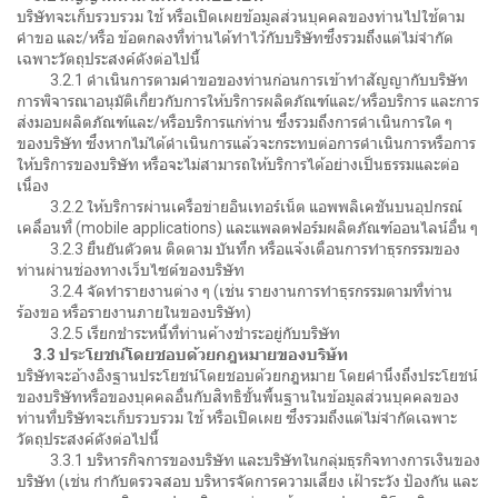
บริษัทจะเก็บรวบรวม ใช้ หรือเปิดเผยข้อมูลส่วนบุคคลของท่านไปใช้ตาม
คำขอ และ/หรือ ข้อตกลงที่ท่านได้ทำไว้กับบริษัทซึ่งรวมถึงแต่ไม่จำกัด
เฉพาะวัตถุประสงค์ดังต่อไปนี้
3.2.1 ดำเนินการตามคำขอของท่านก่อนการเข้าทำสัญญากับบริษัท
การพิจารณาอนุมัติเกี่ยวกับการให้บริการผลิตภัณฑ์และ/หรือบริการ และการ
ส่งมอบผลิตภัณฑ์และ/หรือบริการแก่ท่าน ซึ่งรวมถึงการดำเนินการใด ๆ
ของบริษัท ซึ่งหากไม่ได้ดำเนินการแล้วจะกระทบต่อการดำเนินการหรือการ
ให้บริการของบริษัท หรือจะไม่สามารถให้บริการได้อย่างเป็นธรรมและต่อ
เนื่อง
3.2.2 ให้บริการผ่านเครือข่ายอินเทอร์เน็ต แอพพลิเคชันบนอุปกรณ์
เคลื่อนที่ (mobile applications) และแพลตฟอร์มผลิตภัณฑ์ออนไลน์อื่น ๆ
3.2.3 ยืนยันตัวตน ติดตาม บันทึก หรือแจ้งเตือนการทำธุรกรรมของ
ท่านผ่านช่องทางเว็บไซต์ของบริษัท
3.2.4 จัดทำรายงานต่าง ๆ (เช่น รายงานการทำธุรกรรมตามที่ท่าน
ร้องขอ หรือรายงานภายในของบริษัท)
3.2.5 เรียกชำระหนี้ที่ท่านค้างชำระอยู่กับบริษัท
3.3 ประโยชน์โดยชอบด้วยกฎหมายของบริษัท
บริษัทจะอ้างอิงฐานประโยชน์โดยชอบด้วยกฎหมาย โดยคำนึงถึงประโยชน์
ของบริษัทหรือของบุคคลอื่นกับสิทธิขั้นพื้นฐานในข้อมูลส่วนบุคคลของ
ท่านที่บริษัทจะเก็บรวบรวม ใช้ หรือเปิดเผย ซึ่งรวมถึงแต่ไม่จำกัดเฉพาะ
วัตถุประสงค์ดังต่อไปนี้
3.3.1 บริหารกิจการของบริษัท และบริษัทในกลุ่มธุรกิจทางการเงินของ
บริษัท (เช่น กำกับตรวจสอบ บริหารจัดการความเสี่ยง เฝ้าระวัง ป้องกัน และ