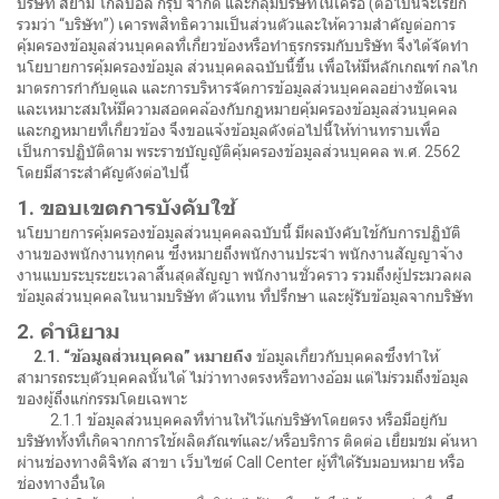
บริษัท สยาม โกลบอล กรุ๊ป จำกัด และกลุ่มบริษัทในเครือ (ต่อไปนี้จะเรียก
รวมว่า “บริษัท”) เคารพสิทธิความเป็นส่วนตัวและให้ความสำคัญต่อการ
คุ้มครองข้อมูลส่วนบุคคลที่เกี่ยวข้องหรือทำธุรกรรมกับบริษัท จึงได้จัดทำ
นโยบายการคุ้มครองข้อมูล ส่วนบุคคลฉบับนี้ขึ้น เพื่อให้มีหลักเกณฑ์ กลไก
มาตรการกำกับดูแล และการบริหารจัดการข้อมูลส่วนบุคคลอย่างชัดเจน
และเหมาะสมให้มีความสอดคล้องกับกฎหมายคุ้มครองข้อมูลส่วนบุคคล
และกฎหมายที่เกี่ยวข้อง จึงขอแจ้งข้อมูลดังต่อไปนี้ให้ท่านทราบเพื่อ
เป็นการปฏิบัติตาม พระราชบัญญัติคุ้มครองข้อมูลส่วนบุคคล พ.ศ. 2562
โดยมีสาระสำคัญดังต่อไปนี้
1. ขอบเขตการบังคับใช้
นโยบายการคุ้มครองข้อมูลส่วนบุคคลฉบับนี้ มีผลบังคับใช้กับการปฏิบัติ
งานของพนักงานทุกคน ซึ่งหมายถึงพนักงานประจำ พนักงานสัญญาจ้าง
งานแบบระบุระยะเวลาสิ้นสุดสัญญา พนักงานชั่วคราว รวมถึงผู้ประมวลผล
ข้อมูลส่วนบุคคลในนามบริษัท ตัวแทน ที่ปรึกษา และผู้รับข้อมูลจากบริษัท
2. คำนิยาม
2.1. “ข้อมูลส่วนบุคคล” หมายถึง
ข้อมูลเกี่ยวกับบุคคลซึ่งทำให้
สามารถระบุตัวบุคคลนั้นได้ ไม่ว่าทางตรงหรือทางอ้อม แต่ไม่รวมถึงข้อมูล
ของผู้ถึงแก่กรรมโดยเฉพาะ
2.1.1 ข้อมูลส่วนบุคคลที่ท่านให้ไว้แก่บริษัทโดยตรง หรือมีอยู่กับ
บริษัททั้งที่เกิดจากการใช้ผลิตภัณฑ์และ/หรือบริการ ติดต่อ เยี่ยมชม ค้นหา
ผ่านช่องทางดิจิทัล สาขา เว็บไซต์ Call Center ผู้ที่ได้รับมอบหมาย หรือ
ช่องทางอื่นใด