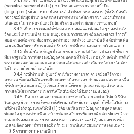
3.4.1 มีความจำเป็นต้องเก็บรวบรวมและใช้ข้อมูลส่วนบุคคลอ่อนไหว
(sensitive personal data) (เช่น ใช้ข้อมูลการจดจำลายนิ้วมือ
(fingerprint) หรือภาพถ่ายบัตรประจำตัวประชาชนของท่าน (ซึ่งในบัตรดัง
กล่าวจะมีข้อมูลส่วนบุคคลอ่อนไหวของท่าน ได้แก่ ศาสนา และ/หรือกรุ๊ป
เลือดอยู่) ในการพิสูจน์และยืนยันตัวตนของท่านก่อนการทำธุรกรรม)
3.4.2 เก็บรวบรวมและใช้ข้อมูลส่วนบุคคลและข้อมูลใด ๆ ของท่านไป
วิจัยและวิเคราะห์เพื่อประโยชน์สูงสุดในการพัฒนาผลิตภัณฑ์และบริการที่
ตอบสนองต่อความต้องการของท่านอย่างแท้จริง และ/หรือ ติดต่อท่านเพื่อ
เสนอผลิตภัณฑ์ บริการ และสิทธิประโยชน์ที่เหมาะสมแก่ท่านโดยเฉพาะ
3.4.3 ส่งหรือโอนข้อมูลส่วนบุคคลของท่านไปยังต่างประเทศ ซึ่งอาจ
มีมาตรฐานในการคุ้มครองข้อมูลส่วนบุคคลที่ไม่เพียงพอ (เว้นแต่เป็นกรณีที่
พรบ.คุ้มครองข้อมูลส่วนบุคคลกำหนดให้สามารถดำเนินการได้โดยไม่ต้อง
ได้รับความยินยอม) และ/หรือ
3.4.4 กรณีท่านเป็นผู้เยาว์ คนไร้ความสามารถ คนเสมือนไร้ความ
สามารถ ซึ่งต้องได้รับความยินยอมจากบิดามารดา ผู้ปกครอง ผู้อนุบาล หรือ
ผู้พิทักษ์ (แล้วแต่กรณี) (เว้นแต่เป็นกรณีที่พรบ.คุ้มครองข้อมูลส่วนบุคคล
กำหนดให้สามารถดำเนินการได้โดยไม่ต้องได้รับความยินยอม)
3.4.5 เปิดเผยข้อมูลส่วนบุคคลและข้อมูลใด ๆ ของท่าน ให้แก่บริษัท
ในกลุ่มธุรกิจทางการเงินของบริษัท และพันธมิตรทางธุรกิจที่เชื่อถือได้ของ
บริษัท เพื่อวัตถุประสงค์ดังนี้ (1) วิจัยและวิเคราะห์ข้อมูลส่วนบุคคลและ
ข้อมูลใด ๆ ของท่านเพื่อประโยชน์สูงสุดในการพัฒนาผลิตภัณฑ์และบริการ
ที่ตอบสนองความต้องการของท่านอย่างแท้จริง และ (2) ติดต่อท่านเพื่อ
เสนอผลิตภัณฑ์ บริการ และสิทธิประโยชน์ที่เหมาะสมแก่ท่านโดยเฉพาะ
3.5 ฐานทางกฎหมายอื่น ๆ