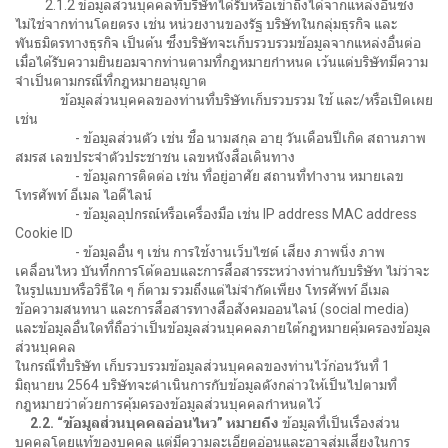
2.1.2 ข้อมูลส่วนบุคคลที่บริษัทได้รับหรือเข้าถึงได้จากแหล่งอื่นซึ่ง
ไม่ใช่จากท่านโดยตรง เช่น หน่วยงานของรัฐ บริษัทในกลุ่มธุรกิจ และ
พันธมิตรทางธุรกิจ เป็นต้น ซึ่งบริษัทจะเก็บรวบรวมข้อมูลจากแหล่งอื่นต่อ
เมื่อได้รับความยินยอมจากท่านตามที่กฎหมายกำหนด เว้นแต่บริษัทมีความ
จำเป็นตามกรณีที่กฎหมายอนุญาต
ข้อมูลส่วนบุคคลของท่านที่บริษัทเก็บรวบรวม ใช้ และ/หรือเปิดเผย
เช่น
- ข้อมูลส่วนตัว เช่น ชื่อ นามสกุล อายุ วันเดือนปีเกิด สถานภาพ
สมรส เลขประจำตัวประชาชน เลขหนังสือเดินทาง
- ข้อมูลการติดต่อ เช่น ที่อยู่อาศัย สถานที่ทำงาน หมายเลข
โทรศัพท์ อีเมล ไอดีไลน์
- ข้อมูลอุปกรณ์หรือเครื่องมือ เช่น IP address MAC address
Cookie ID
- ข้อมูลอื่น ๆ เช่น การใช้งานเว็บไซต์ เสียง ภาพนิ่ง ภาพ
เคลื่อนไหว บันทึกการโต้ตอบและการสื่อสารระหว่างท่านกับบริษัท ไม่ว่าจะ
ในรูปแบบหรือวิธีใด ๆ ก็ตาม รวมถึงแต่ไม่จำกัดเพียง โทรศัพท์ อีเมล
ข้อความสนทนา และการสื่อสารทางสื่อสังคมออนไลน์ (social media)
และข้อมูลอื่นใดที่ถือว่าเป็นข้อมูลส่วนบุคคลภายใต้กฎหมายคุ้มครองข้อมูล
ส่วนบุคคล
ในกรณีที่บริษัท เก็บรวบรวมข้อมูลส่วนบุคคลของท่านไว้ก่อนวันที่ 1
มิถุนายน 2564 บริษัทจะดำเนินการกับข้อมูลดังกล่าวให้เป็นไปตามที่
กฎหมายว่าด้วยการคุ้มครองข้อมูลส่วนบุคคลกำหนดไว้
2.2. “ข้อมูลส่วนบุคคลอ่อนไหว” หมายถึง
ข้อมูลที่เป็นเรื่องส่วน
บุคคลโดยแท้ของบุคคล แต่มีความละเอียดอ่อนและอาจสุ่มเสี่ยงในการ