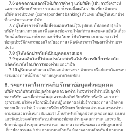
7.6 บุคคลภายนอกที่ให้บริการต่าง ๆ แก่บริษัท
(เช่น การวิเคราะห์
และการเปรียบเทียบทางการตลาด ซึ่งรวมถึงแต่ไม่จำกัดเพียงตัวแทน
บริษัทต่างประเทศ (correspondent banking) ตัวแทน หรือผู้รับเหมาช่วง
ที่กระทำการแทนบริษัท
7.7 ผู้ให้บริการด้านสื่อสังคมออนไลน์
(ในรูปแบบที่ปลอดภัย) หรือ
บริษัทโฆษณาภายนอก เพื่อแสดงข้อความให้แก่ท่าน และบุคคลอื่นใดเกี่ยว
กับผลิตภัณฑ์และบริการของบริษัท โดยบริษัทโฆษณาภายนอกอาจใช้
ข้อมูลประวัติกิจกรรมออนไลน์ของท่าน เพื่อจัดสรรการโฆษณาที่ท่านอาจ
สนใจ
7.8 ผู้ให้หลักประกันที่เป็นบุคคลภายนอก
7.9 บุคคลอื่นใดที่ให้ผลประโยชน์หรือให้บริการที่เกี่ยวข้องกับ
ผลิตภัณฑ์หรือบริการของท่าน
และ/หรือ
7.10 ผู้รับมอบอำนาจ
ผู้รับมอบอำนาจช่วง ตัวแทน หรือผู้แทนโดยชอบ
ธรรมของท่านที่มีอำนาจตามกฎหมายโดยชอบ
8. ระยะเวลาในการเก็บรักษาข้อมูลส่วนบุคคล
บริษัทจะเก็บรักษาข้อมูลส่วนบุคคลของท่านในระหว่างที่ท่านเป็นลูกค้า
ของบริษัท และเมื่อท่านสิ้นสุดความสัมพันธ์กับบริษัท หรือนับแต่การทำ
ธุรกรรมกับบริษัท หรือกรณีบริษัทปฏิเสธคำขอใช้บริการของท่าน หรือท่าน
ขอยกเลิกการใช้บริการของบริษัท บริษัทจะเก็บข้อมูลส่วนบุคคลของท่าน
ตามระยะเวลาที่เหมาะสมและจำเป็นสำหรับข้อมูลส่วนบุคคลแต่ละประเภท
และวัตถุประสงค์ตามที่พรบ.คุ้มครองข้อมูลส่วนบุคคลกำหนด และจะเก็บ
รักษาข้อมูลส่วนบุคคลของท่านตามอายุความ หรือระยะเวลาที่กฎหมายที่
เกี่ยวข้องกำหนด (เช่น กฎหมายหลักทรัพย์และตลาดหลักทรัพย์ กฎหมาย