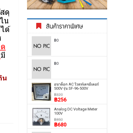
สดุ
กไน
สินค้าราคาพิเศษ
ได้
ส
฿0
กด
ว
มี
฿0
กิน
อนาล็อก AC โวลท์เตจมิเตอร์
500V รุ่น SF-96-500V
฿320
฿256
Analog DC Voltage Meter
100V
฿850
฿680