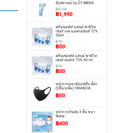
อินฟราเรด รุ่น DT-8806S
฿3,190
฿1,990
สกินซอฟท์ แฮนด์ ซานิไท
เซอร์ เจล แอลกอฮอล์ 72%
55ml
฿79
฿50
สกินเซอฟท์ แฮนด์ ซานิไท
เซอร์ สเปรย์ 75% 60 ml.
฿79
฿50
หน้ากากอนามัยแฟชั่น สีดำ
(3ชิ้น/แพ็ค) YAMADA
฿50
หน้ากากกันฝุ่น 3 ชั้น หนา
พิเศษ
฿400