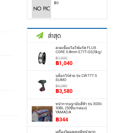
฿0
ล่าสุด
ลวดเชื่อมไม่ใช้แก๊ส FLUX
CORE 0.8mm E71T-GS(5kg/
฿1,300
฿1,040
บล็อกไร้สาย รุ่น CW777-5
SUMO
฿6,080
฿3,580
หน้ากากอนามัยสีฟ้า รุ่น 3030-
50BL (50ชิ้น/กล่อง)
YAMADA
฿344
เครื่องวัดอุณหภูมิหน้าผาก