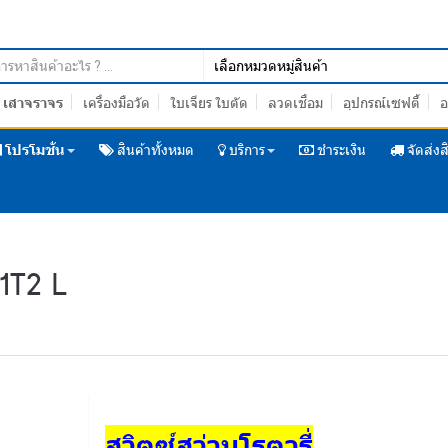
เสาจราจร
เครื่องมือวัด
ใบเจียร ใบตัด
ลวดเชื่อม
อุปกรณ์เซฟตี้
อ
โปรโมชั่น
สินค้าทั้งหมด
บริการ
ชำระเงิน
จัดส่งส
B1T2 L
สวิตซ์
สว่านโรตารี่