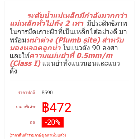
ระดับน้ำแม่เหล็กมีกำลังมากกว่า
แม่เหล็กทั่วไปถึง 2 เท่า
มีประสิทธิภาพ
มา
ในการยึดเกาะผิวที่เป็นเหล็กได้อย่างดี
หน้าต่าง (Plumb site) สำหรับ
พร้อม
มองหลอดลูกน้ำ
ในแนวตั้ง 90 องศา
ความแม่นยำที่ 0.5mm/m
และให้
(Class I)
แม่นยำทั้งแนวนอนและแนว
ตั้ง
฿590
ราคาปกติ
฿472
ราคาพิเศษ
-20%
ลด
(ราคาสินค้ารวมภาษีมูลค่าเพิ่มแล้ว)