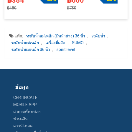
฿384
฿600
฿
฿480
฿750
฿3
แท็ก:
ระดับน้ำแม่เหล็ก (มีหน้าต่าง) 36 นิ้ว
,
ระดับน้ำ
,
ระดับน้ำแม่เหล็ก
,
เครื่องมืดวัด
,
SUMO
,
ระดับน้ำแม่เหล็ก 36 นิ้ว
,
spirit level
ข้อมูล
CERTIFICATE
MOBILE APP
คำถามที่พบบ่อย
ชำระเงิน
ดาวน์โหลด